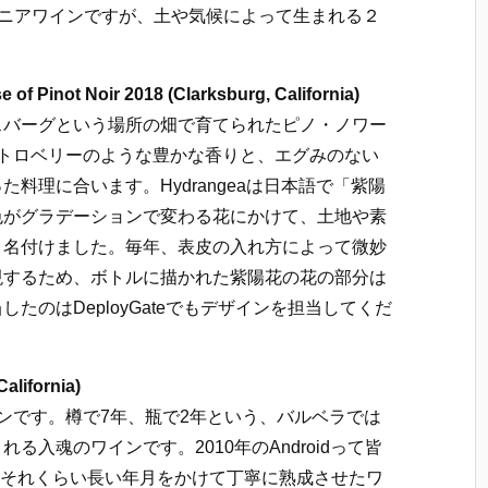
リフォルニアワインですが、土や気候によって生まれる２
Pinot Noir 2018 (Clarksburg, California)
スバーグという場所の畑で育てられたピノ・ノワー
ストロベリーのような豊かな香りと、エグみのない
料理に合います。Hydrangeaは日本語で「紫陽
色がグラデーションで変わる花にかけて、土地や素
と名付けました。毎年、表皮の入れ方によって微妙
現するため、ボトルに描かれた紫陽花の花の部分は
たのはDeployGateでもデザインを担当してくだ
lifornia)
ップワインです。樽で7年、瓶で2年という、バルベラでは
入魂のワインです。2010年のAndroidって皆
！それくらい長い年月をかけて丁寧に熟成させたワ