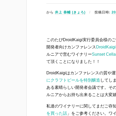
から
井上 恭輔 (きょろ)
投稿日時:
20
このたびDroidKaigi実行委員会様の
開発者向けカンファレンス
DroidKaig
ルニアで営むワイナリー
Sunset C
て頂くことになりました！！
DroidKaigiはカンファレンスの質
にクラフトビールを特別醸造
してし
ある素晴らしい開発者会議です。そ
ルニアからお持ち出来ることは大変
私達のワイナリーに関してまだご存
を買った話
」をご参考ください。ワ