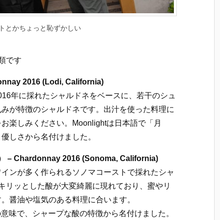
トとかちょっと恥ずかしい
類です
ay 2016 (Lodi, California)
2016年に採れたシャルドネをベースに、若干のシュ
丸みが特徴のシャルドネです。出汁を使った料理に
楽しみください。Moonlightは日本語で「月
と優しさから名付けました。
hardonnay 2016 (Sonoma, California)
ワインが多く作られるソノマコーストで採れたシャ
。キリッとした酸が大変綺麗に現れており、蜜やリ
す。醤油や塩気のある料理に合います。
日月」の意味で、シャープな酸の特徴から名付けました。