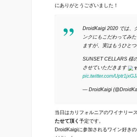
にありがとうございました！
DroidKaigi 202
ンクにもこだわってみた
ますが、実はもうひとつ
SUNSET CELLAR
させていただきます
pic.twitter.com/Uptr1jxG
— DroidKaigi (@DroidKa
当日はカリフォルニアのワイナリー
たせて頂く
予定です。
DroidKaigiに参加されるワイン