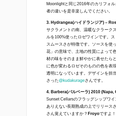
Moonlightと同じ2016年のカ
者の違いを是非楽しんでください。
3. Hydrangea(ハイドランジア) – Rose of 
サクラメントの南、温暖なクラーク
ルを100%使ったロゼワインです。
スムースさが特徴です。ソースを使った
花」の意味で、土地の性質によって
材の味をそのまま鮮やかに表せたら
に色が変わるロゼそのものの色を表
透明になっています。デザインを担当し
さった
@kudakurage
さんです。
4. Barbera(バルベーラ) 2010 (Napa, Ca
Sunset Cellarsのフラッグシ
ありえない長期熟成の上でリリースされる
さん覚えていますか？
Froyo
ですよ