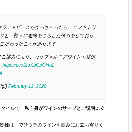
0 では、クラフトビールを作っちゃったり、ソフトドリ
りと、様々に趣向をこらした試みをしており
こだわったことがあります…
S 様のご協力により、カリフォルニアワインも提供
https://t.co/ZqXbGpCHa2
JA
igi)
February 12, 2020
スタイルで、
私自身がワインのサーブとご説明に立
好きの皆様は、でひウチのワインを飲みにお立ち寄りく