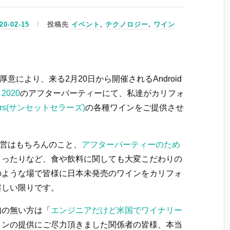
20-02-15
投稿先
イベント
,
テクノロジー
,
ワイン
ご厚意により、来る2月20日から開催されるAndroid
i 2020
のアフターパーティーにて、私達がカリフォ
ellars(サンセットセラーズ)
の各種ワインをご提供させ
や運営はもちろんのこと、
アフターパーティーのため
まったりなど、食や飲料に関しても大変こだわりの
のような場で皆様に日本未発売のワインをカリフォ
嬉しい限りです。
知の無い方は「
エンジニアだけど米国でワイナリー
インの提供にご尽力頂きました関係者の皆様、本当