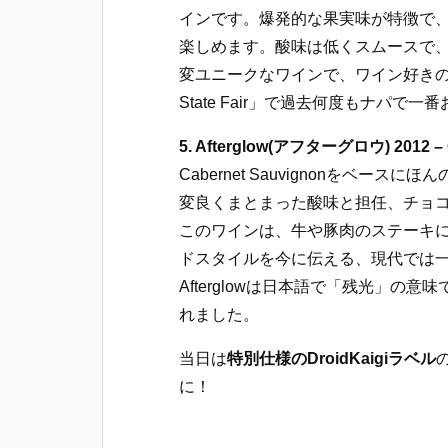
インです。爆発的な果実味が特徴で
楽しめます。酸味は低くスムースで
変ユニークなワインで、ワイン好きの人に
State Fair」で過去何度もナパ
5. Afterglow(アフターグロウ) 2012 – Cab
Cabernet Sauvignonをベー
変良くまとまった酸味と担任、チョ
このワインは、牛や豚肉のステーキ
ドスタイルを今に伝える、現代では
Afterglowは日本語で「残光」
れました。
当日は
特別仕様のDroidKaigiラベル
に！