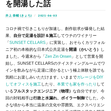
を開湯した話
井上 恭輔 (きょろ)
2021-06-03
コロナ禍で引きこもりが加速し、創作欲求が爆発した結
果、
自分で足湯を設計＆施工
してウチのワイナリー
「
SUNSET CELLARS
」に実装し、おそらくカリフォル
ニア初の本格的な日本式公共足湯を
開湯（かいとう）
し
ました。今週末から「
Zen Zin Onsen
」として営業を開
始し、SUNSET CELLARSのテイスティングルームでワ
インを飲みながら足湯に浸かるという極上体験を誰でも
気軽にお楽しみいただけます。いままで
ガレージをDIY
してオフィスを施工
したり、
本業でも家を作ったり
して
いる
フルスタックエンジニア（物理）
な自分ですが、今
回の対戦相手は
行政と水漏れ、ボイラー制御
でした。小
さな頃から本当に温泉の文化や雰囲気、エクスペリエン