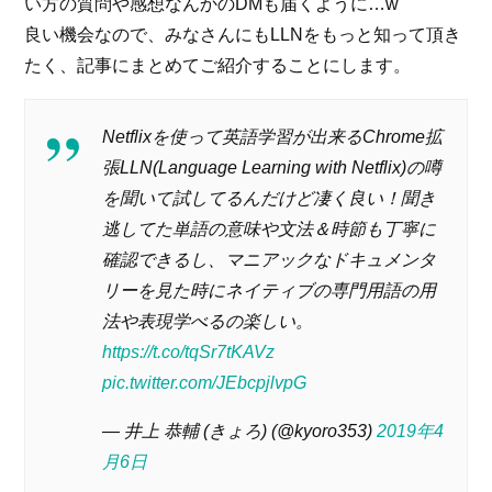
い方の質問や感想なんかのDMも届くように…w
良い機会なので、みなさんにもLLNをもっと知って頂き
たく、記事にまとめてご紹介することにします。
Netflixを使って英語学習が出来るChrome拡
張LLN(Language Learning with Netflix)の噂
を聞いて試してるんだけど凄く良い！聞き
逃してた単語の意味や文法＆時節も丁寧に
確認できるし、マニアックなドキュメンタ
リーを見た時にネイティブの専門用語の用
法や表現学べるの楽しい。
https://t.co/tqSr7tKAVz
pic.twitter.com/JEbcpjlvpG
— 井上 恭輔 (きょろ) (@kyoro353)
2019年4
月6日