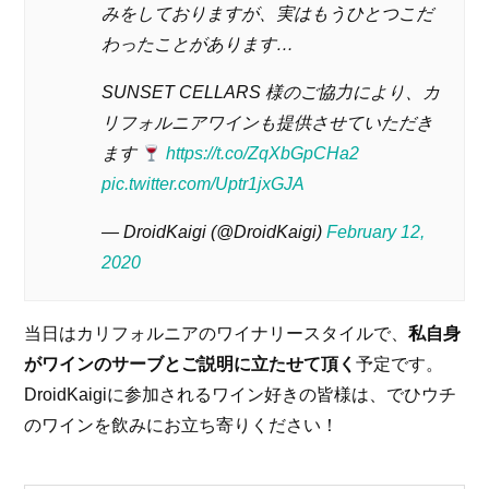
みをしておりますが、実はもうひとつこだ
わったことがあります…
SUNSET CELLARS 様のご協力により、カ
リフォルニアワインも提供させていただき
ます
https://t.co/ZqXbGpCHa2
pic.twitter.com/Uptr1jxGJA
— DroidKaigi (@DroidKaigi)
February 12,
2020
当日はカリフォルニアのワイナリースタイルで、
私自身
がワインのサーブとご説明に立たせて頂く
予定です。
DroidKaigiに参加されるワイン好きの皆様は、でひウチ
のワインを飲みにお立ち寄りください！