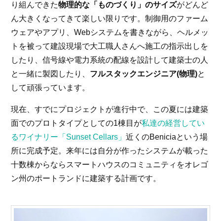
り組んできた
物理的な「ものづくり」のサイズ
がどんど
ん大きくなってきて楽しい限りです。制御用のファーム
ウェアやアプリ、Webシステムを書きながら、ヘルメッ
トを被って建設現場で大工職人さんへ施工の指示出しを
したり、信号線や電力系統の配線を設計して建築士の人
と一緒に製図したり、
フルスタックエンジニア(物理)
と
して頑張っています。
現在、すでにプロジェクトが進行中で、この夏には建築
面でのプロトタイプとしての1棟目が
私達の経営してい
るワイナリー「Sunset Cellars」
近くのBeniciaという場
所に完成予定。来年には自分が作ったシステムが載った
十数棟からならスマートハウスのコミュニティをオレゴ
ン州のポートランドに建築する計画です。