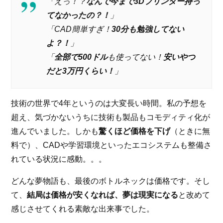
「えっ！？
なんで今まで3Dプリンター持っ
てなかったの？！
」
「CAD簡単すぎ！
30分も勉強してない
よ？！
」
「
全部で500ドル
も使ってない！
安いやつ
だと3万円くらい！
」
技術の世界で4年というのは大変長い時間。私の予想を
超え、気づかないうちに技術も製品もコモディティ化が
進んでいました。しかも
驚くほど価格を下げ
（ときに無
料で）、CADや学習環境といったエコシステムも整備さ
れている状況に感動。。。
どんな夢物語も、最後のボトルネックは価格です。そし
て、
結局は価格が安くなれば、夢は現実になる
と改めて
感じさせてくれる素敵な出来事でした。