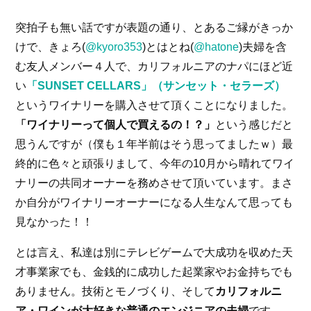
突拍子も無い話ですが表題の通り、とあるご縁がきっか
けで、きょろ(
@kyoro353
)とはとね(
@hatone
)夫婦を含
む友人メンバー４人で、カリフォルニアのナパにほど近
い
「SUNSET CELLARS」（サンセット・セラーズ）
というワイナリーを購入させて頂くことになりました。
「ワイナリーって個人で買えるの！？」
という感じだと
思うんですが（僕も１年半前はそう思ってましたｗ）最
終的に色々と頑張りまして、今年の10月から晴れてワイ
ナリーの共同オーナーを務めさせて頂いています。まさ
か自分がワイナリーオーナーになる人生なんて思っても
見なかった！！
とは言え、私達は別にテレビゲームで大成功を収めた天
才事業家でも、金銭的に成功した起業家やお金持ちでも
ありません。技術とモノづくり、そして
カリフォルニ
ア・ワインが大好きな普通のエンジニアの夫婦
です。