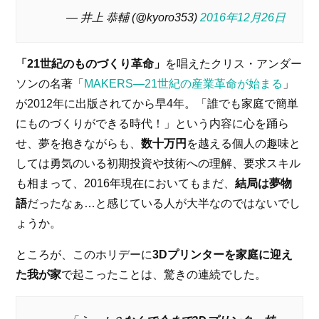
— 井上 恭輔 (@kyoro353)
2016年12月26日
「21世紀のものづくり革命」
を唱えたクリス・アンダー
ソンの名著「
MAKERS―21世紀の産業革命が始まる
」
が2012年に出版されてから早4年。「誰でも家庭で簡単
にものづくりができる時代！」という内容に心を踊ら
せ、夢を抱きながらも、
数十万円
を越える個人の趣味と
しては勇気のいる初期投資や技術への理解、要求スキル
も相まって、2016年現在においてもまだ、
結局は夢物
語
だったなぁ…と感じている人が大半なのではないでし
ょうか。
ところが、このホリデーに
3Dプリンターを家庭に迎え
た我が家
で起こったことは、驚きの連続でした。