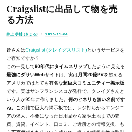
Craigslistに出品して物を売
る方法
井上 恭輔 (きょろ)
2016-11-04
皆さんは
Craigslist (クレイグスリスト)
というサービスを
ご存知ですか？
この一見して
90年代にタイムスリップ
したように見える
最強にダサいWebサイト
は、実は
月間20億PV
を超える
アメリカではとても有名な
超巨大コミュニティー掲示板
です。実はサンフランシスコが発祥で、クレイグさんと
いう人が95年に作りました。
何のヒネリも無い名前です
ね。
この雑で巨大な掲示板では、レジ打ちからエンジニ
アの求人、不要になった日用品から家や土地までの売
買、賃貸、イベント、口コミ、ご近所との情報交換、も