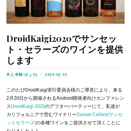
DroidKaigi2020でサンセッ
ト・セラーズのワインを提供
します
井上 恭輔 (きょろ)
2020-02-15
このたびDroidKaigi実行委員会様のご厚意により、来る
2月20日から開催されるAndroid開発者向けカンファレン
ス
DroidKaigi 2020
のアフターパーティーにて、私達が
カリフォルニアで営むワイナリー
Sunset Cellars(サンセ
ットセラーズ)
の各種ワインをご提供させて頂くことに
なりました！！