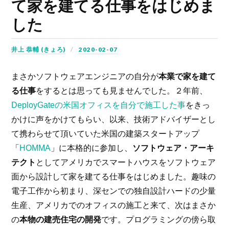
て家を建てる仕事をはじめま
した
井上 恭輔 (きょろ)
2020-02-07
まさかソフトウェアエンジニアの自分が
本業で家を建て
る仕事
をするとは思っても見ませんでした。２年前、
DeployGateの米国オフィスを自分で施工した事
をきっ
かけに声をかけてもらい、以来、技術アドバイザーとし
て携わらせて頂いていた米国の建築スタートアップ
「
HOMMA
」に本格的に参加し、
ソフトウェア・アーキ
テクト
としてアメリカでスマートハウスをソフトウェア
面から設計して家を建てる仕事をはじめました。趣味の
電子工作から初まり、深センでの独自設計ハードの少量
生産、アメリカでのオフィスの施工と来て、次はまさか
の
本物の建売住宅の開発
です。プログラミングの傍ら取