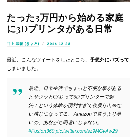
たった3万円から始める家庭
に3Dプリンタがある日常
井上 恭輔 (きょろ)
2016-12-28
最近、こんなツイートをしたところ、
予想外にバズって
しまいました。
最近、日常生活でちょっと不便な事がある
とサクッとCADって3Dプリンターで解
決！という体験が便利すぎて後戻り出来な
い感じになってる。 Amazonで買うより早
いの、あながち間違いじゃない。
#Fusion360
pic.twitter.com/sz9MGvAw29