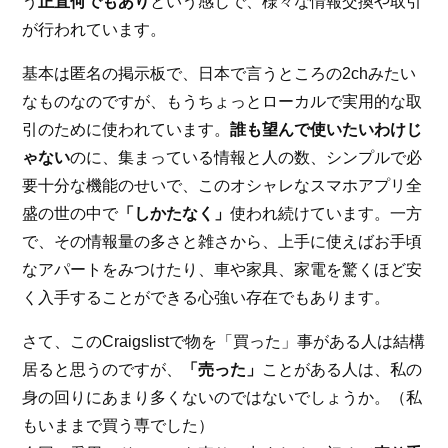
う
正直何でもあり
という感じで、様々な情報交換や取引
が行われています。
基本は匿名の掲示板で、日本で言うところの2chみたい
なものなのですが、もうちょっとローカルで実用的な取
引のために使われています。
誰も望んで使いたいわけじ
ゃない
のに、集まっている情報と人の数、シンプルで必
要十分な機能のせいで、このオシャレなスマホアプリ全
盛の世の中で
「しかたなく」
使われ続けています。一方
で、その情報量の多さと雑さから、上手に使えばお手頃
なアパートをみつけたり、車や家具、家電を驚くほど安
く入手することができる心強い存在でもあります。
さて、このCraigslistで物を「買った」事がある人は結構
居ると思うのですが、
「売った」
ことがある人は、私の
身の回りにあまり多くないのではないでしょうか。（私
もいままで買う専でした）