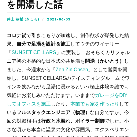
を開湯した話
井上 恭輔 (きょろ)
2021-06-03
コロナ禍で引きこもりが加速し、創作欲求が爆発した結
果、
自分で足湯を設計＆施工
してウチのワイナリー
「
SUNSET CELLARS
」に実装し、おそらくカリフォル
ニア初の本格的な日本式公共足湯を
開湯（かいとう）
し
ました。今週末から「
Zen Zin Onsen
」として営業を開
始し、SUNSET CELLARSのテイスティングルームでワ
インを飲みながら足湯に浸かるという極上体験を誰でも
気軽にお楽しみいただけます。いままで
ガレージをDIY
してオフィスを施工
したり、
本業でも家を作ったり
して
いる
フルスタックエンジニア（物理）
な自分ですが、今
回の対戦相手は
行政と水漏れ、ボイラー制御
でした。小
さな頃から本当に温泉の文化や雰囲気、エクスペリエン