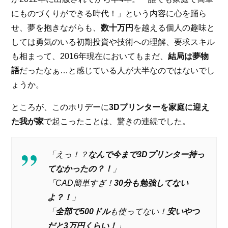
にものづくりができる時代！」という内容に心を踊ら
せ、夢を抱きながらも、
数十万円
を越える個人の趣味と
しては勇気のいる初期投資や技術への理解、要求スキル
も相まって、2016年現在においてもまだ、
結局は夢物
語
だったなぁ…と感じている人が大半なのではないでし
ょうか。
ところが、このホリデーに
3Dプリンターを家庭に迎え
た我が家
で起こったことは、驚きの連続でした。
「えっ！？
なんで今まで3Dプリンター持っ
てなかったの？！
」
「CAD簡単すぎ！
30分も勉強してない
よ？！
」
「
全部で500ドル
も使ってない！
安いやつ
だと3万円くらい！
」