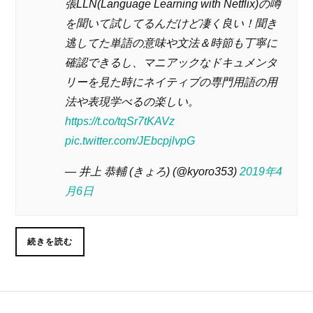
張LLN(Language Learning with Netflix)の噂
を聞いて試してるんだけど凄く良い！聞き
逃してた単語の意味や文法＆時節も丁寧に
確認できるし、マニアックなドキュメンタ
リーを見た時にネイティブの専門用語の用
法や表現学べるの楽しい。
https://t.co/tqSr7tKAVz
pic.twitter.com/JEbcpjlvpG
— 井上 恭輔 (きょろ) (@kyoro353)
2019年4
月6日
続きを読む