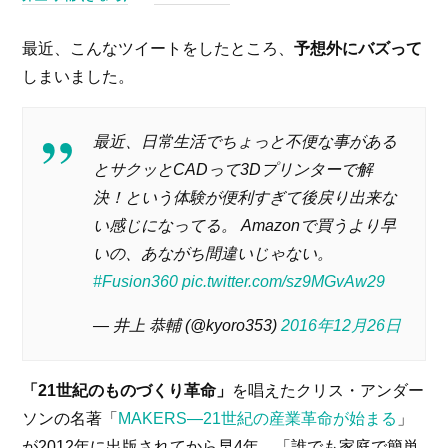
最近、こんなツイートをしたところ、
予想外にバズって
しまいました。
最近、日常生活でちょっと不便な事がある
とサクッとCADって3Dプリンターで解
決！という体験が便利すぎて後戻り出来な
い感じになってる。 Amazonで買うより早
いの、あながち間違いじゃない。
#Fusion360
pic.twitter.com/sz9MGvAw29
— 井上 恭輔 (@kyoro353)
2016年12月26日
「21世紀のものづくり革命」
を唱えたクリス・アンダー
ソンの名著「
MAKERS―21世紀の産業革命が始まる
」
が2012年に出版されてから早4年。「誰でも家庭で簡単