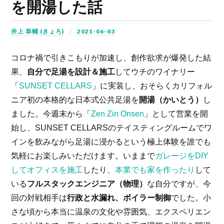
を開湯した話
井上 恭輔 (きょろ)
2021-06-03
コロナ禍で引きこもりが加速し、創作欲求が爆発した結
果、
自分で足湯を設計＆施工
してウチのワイナリー
「
SUNSET CELLARS
」に実装し、おそらくカリフォル
ニア初の本格的な日本式公共足湯を
開湯（かいとう）
し
ました。今週末から「
Zen Zin Onsen
」として営業を開
始し、SUNSET CELLARSのテイスティングルームでワ
インを飲みながら足湯に浸かるという極上体験を誰でも
気軽にお楽しみいただけます。いままで
ガレージをDIY
してオフィスを施工
したり、
本業でも家を作ったり
して
いる
フルスタックエンジニア（物理）
な自分ですが、今
回の対戦相手は
行政と水漏れ、ボイラー制御
でした。小
さな頃から本当に温泉の文化や雰囲気、エクスペリエン